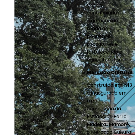
cidade,
contribuindo para
a geração de
renda de
pequenos
produtores e
fortalecendo a
agricultura familiar.
Mercado Cultural
Construído em 1913
e inaugurado em
razão da
construção da
Estrada de Ferro
Madeira-Mamoré,
o Mercado Cultural