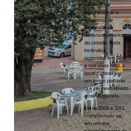
surgiu para
acompanhar o
processo de
expansão e
desenvolvimento
da cidade. Após
incêndios
ocorridos em 1966
e nos anos 1980, o
local passou por
um longo período
até ser revitalizado
e reinaugurado.
Entre 2009 e 2012,
transformou-se
em um dos