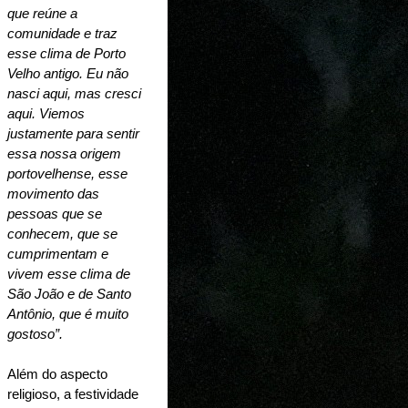
que reúne a 
comunidade e traz 
esse clima de Porto 
Velho antigo. Eu não 
nasci aqui, mas cresci 
aqui. Viemos 
justamente para sentir 
essa nossa origem 
portovelhense, esse 
movimento das 
pessoas que se 
conhecem, que se 
cumprimentam e 
vivem esse clima de 
São João e de Santo 
Antônio, que é muito 
gostoso”.
Além do aspecto 
religioso, a festividade 