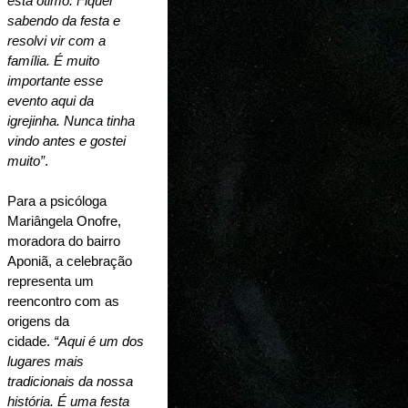
está ótimo. Fiquei 
sabendo da festa e 
resolvi vir com a 
família. É muito 
importante esse 
evento aqui da 
igrejinha. Nunca tinha 
vindo antes e gostei 
muito”
.
Para a psicóloga 
Mariângela Onofre, 
moradora do bairro 
Aponiã, a celebração 
representa um 
reencontro com as 
origens da 
cidade. 
“Aqui é um dos 
lugares mais 
tradicionais da nossa 
história. É uma festa 