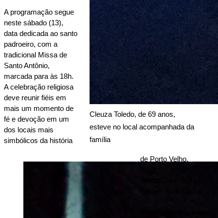
A programação segue 
neste sábado (13), 
data dedicada ao santo 
padroeiro, com a 
tradicional Missa de 
Santo Antônio, 
marcada para às 18h. 
A celebração religiosa 
deve reunir fiéis em 
mais um momento de 
Cleuza Toledo, de 69 anos, 
fé e devoção em um 
esteve no local acompanhada da 
dos locais mais 
família
simbólicos da história 
de Porto Velho.
Texto: 
Jhon Silva
Fotos: 
José Carlos
Secretaria Municipal 