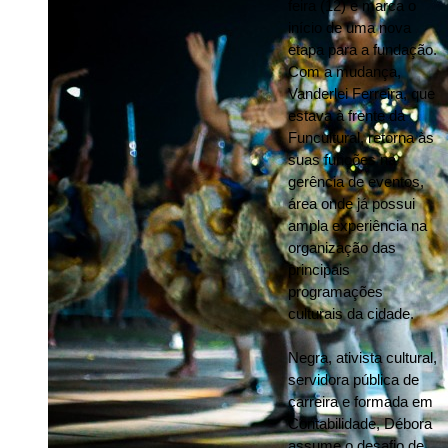
feira (12) e marca o 
início de uma nova 
etapa para a fundação. 
Com a mudança, 
Vanderlei Ferreira, que 
estava à frente da 
Funcultural, retorna às 
suas funções na 
gerência de eventos, 
área onde já possui 
ampla experiência na 
organização das 
principais 
programações 
culturais da cidade.
Negra, ativista cultural, 
servidora pública de 
carreira e formada em 
Contabilidade, Débora 
assume o desafio de 