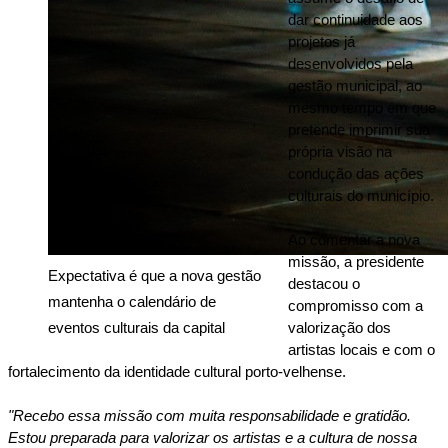
dar continuidade aos 
projetos já 
desenvolvidos pela 
gestão municipal, ao 
mesmo tempo em que 
pretende imprimir sua 
própria visão na 
condução das ações 
culturais do município.
Ao comentar a nova 
missão, a presidente 
Expectativa é que a nova gestão 
destacou o 
mantenha o calendário de 
compromisso com a 
eventos culturais da capital
valorização dos 
artistas locais e com o 
fortalecimento da identidade cultural porto-velhense.
"Recebo essa missão com muita responsabilidade e gratidão. 
Estou preparada para valorizar os artistas e a cultura de nossa 