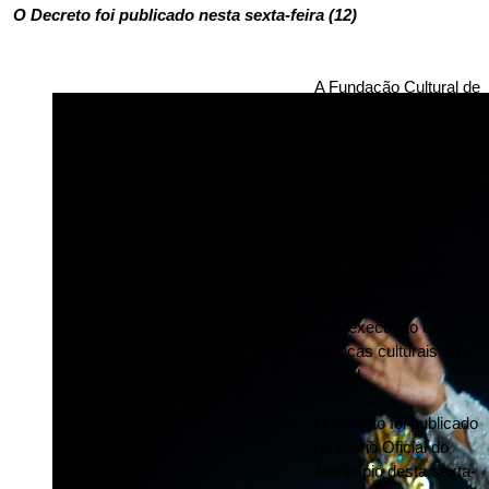
 O Decreto foi publicado nesta sexta-feira (12)  
A Fundação Cultural de 
Porto Velho 
(Funcultural) passa a 
ser comandada por 
uma mulher. O prefeito 
Léo Moraes oficializou 
a nomeação de 
Débora Figueiredo 
para a presidência da 
instituição responsável 
pela execução das 
políticas culturais da 
capital.
O decreto foi publicado 
no Diário Oficial do 
Município desta sexta-